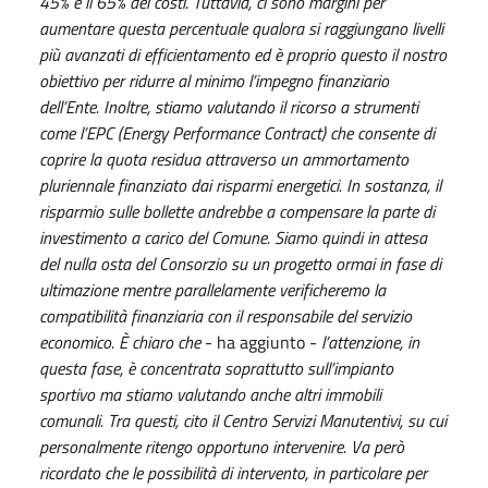
45% e il 65% dei costi. Tuttavia, ci sono margini per
aumentare questa percentuale qualora si raggiungano livelli
più avanzati di efficientamento ed è proprio questo il nostro
obiettivo per ridurre al minimo l’impegno finanziario
dell’Ente. Inoltre, stiamo valutando il ricorso a strumenti
come l’EPC (Energy Performance Contract) che consente di
coprire la quota residua attraverso un ammortamento
pluriennale finanziato dai risparmi energetici. In sostanza, il
risparmio sulle bollette andrebbe a compensare la parte di
investimento a carico del Comune. Siamo quindi in attesa
del nulla osta del Consorzio su un progetto ormai in fase di
ultimazione mentre parallelamente verificheremo la
compatibilità finanziaria con il responsabile del servizio
economico. È chiaro che
- ha aggiunto -
l’attenzione, in
questa fase, è concentrata soprattutto sull’impianto
sportivo ma stiamo valutando anche altri immobili
comunali. Tra questi, cito il Centro Servizi Manutentivi, su cui
personalmente ritengo opportuno intervenire. Va però
ricordato che le possibilità di intervento, in particolare per