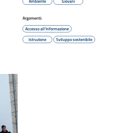
Ambiente
Giovani
Argomenti:
Accesso all'informazione
Istruzione
Sviluppo sostenibile