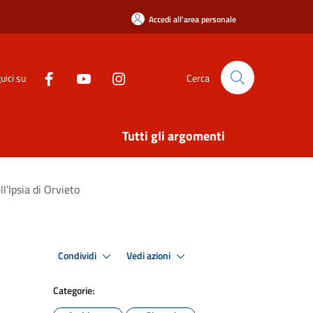
Accedi all'area personale
uici su
Cerca
Tutti gli argomenti
l'Ipsia di Orvieto
Condividi
Vedi azioni
Categorie: