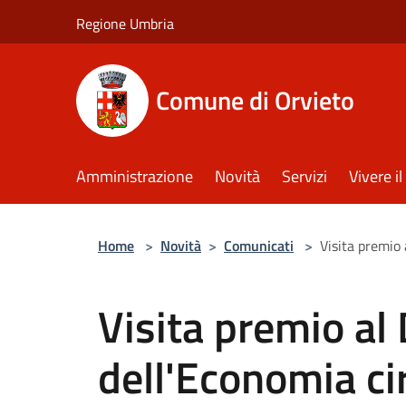
Salta al contenuto principale
Regione Umbria
Comune di Orvieto
Amministrazione
Novità
Servizi
Vivere 
Home
>
Novità
>
Comunicati
>
Visita premio 
Visita premio al 
dell'Economia ci