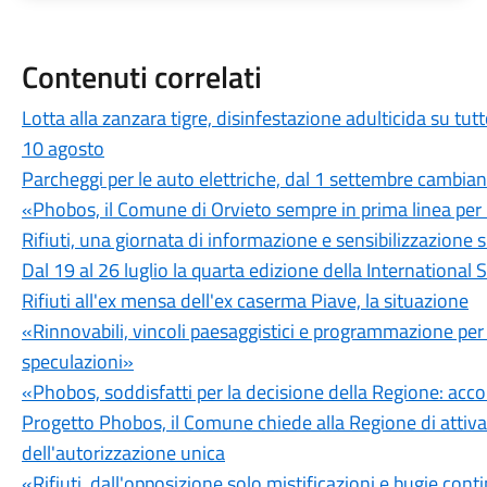
Contenuti correlati
Lotta alla zanzara tigre, disinfestazione adulticida su tutt
10 agosto
Parcheggi per le auto elettriche, dal 1 settembre cambian
«Phobos, il Comune di Orvieto sempre in prima linea per la 
Rifiuti, una giornata di informazione e sensibilizzazione s
Dal 19 al 26 luglio la quarta edizione della Internationa
Rifiuti all'ex mensa dell'ex caserma Piave, la situazione
«Rinnovabili, vincoli paesaggistici e programmazione per tu
speculazioni»
«Phobos, soddisfatti per la decisione della Regione: acco
Progetto Phobos, il Comune chiede alla Regione di attiva
dell'autorizzazione unica
«Rifiuti, dall'opposizione solo mistificazioni e bugie cont