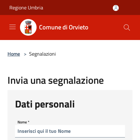
Salta al contenuto principale
Regione Umbria
Comune di Orvieto
Home
>
Segnalazioni
Invia una segnalazione
Dati personali
Nome
*