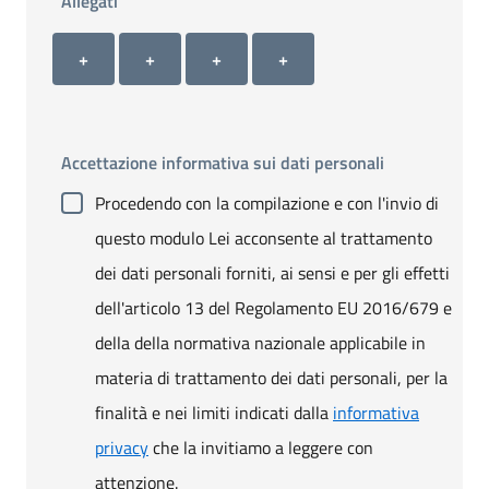
Allegati
Allegato 1
Allegato 2
Allegato 3
Allegato 4
+ Carica allegato 1
+ Carica allegato 2
+ Carica allegato 3
+ Carica allegato 4
+
+
+
+
Accettazione informativa sui dati personali
Procedendo con la compilazione e con l'invio di
questo modulo Lei acconsente al trattamento
dei dati personali forniti, ai sensi e per gli effetti
dell'articolo 13 del Regolamento EU 2016/679 e
della della normativa nazionale applicabile in
materia di trattamento dei dati personali, per la
finalità e nei limiti indicati dalla
informativa
privacy
che la invitiamo a leggere con
attenzione.