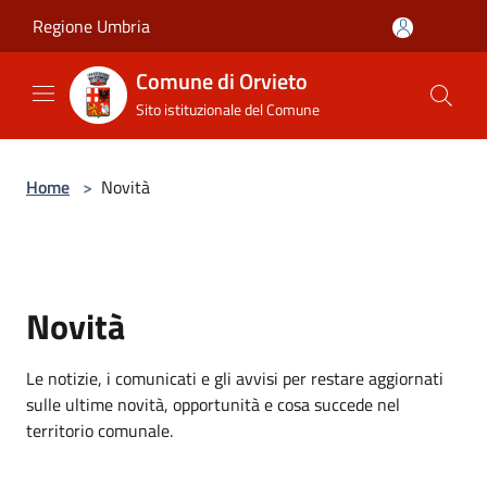
Salta al contenuto principale
Regione Umbria
Comune di Orvieto
Sito istituzionale del Comune
Home
>
Novità
Novità
Le notizie, i comunicati e gli avvisi per restare aggiornati
sulle ultime novità, opportunità e cosa succede nel
territorio comunale.