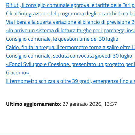
Rifiuti, il consiglio comunale approva le tariffe della Tari
Ok all'integrazione del programma degli incarichi di c
Via libera alla quarta variazione al bilancio di prevision
«In arrivo un sistema di lettura targhe per i parcheggi ins
Consiglio comunale, le question time del 30 luglio
Caldo, finita la tregua: il termometro torna a salire oltre i
Consiglio comunale, seduta convocata giovedi 30 luglio
«Fondi Sviluppo e Coesione, presentato un progetto per l'u
Giacomo»
Il termometro schizza a oltre 39 gradi, emergenza fino a 
Ultimo aggiornamento
: 27 gennaio 2026, 13:37