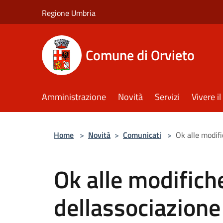
Salta al contenuto principale
Regione Umbria
Comune di Orvieto
Amministrazione
Novità
Servizi
Vivere 
Home
>
Novità
>
Comunicati
>
Ok alle modifi
Ok alle modifiche
dellassociazione