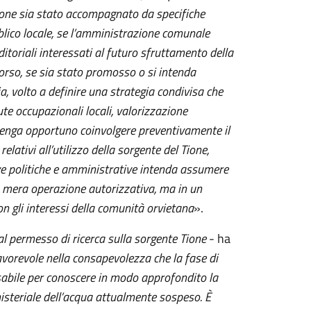
ione sia stato accompagnato da specifiche
ubblico locale, se l’amministrazione comunale
itoriali interessati al futuro sfruttamento della
corso, se sia stato promosso o si intenda
 volto a definire una strategia condivisa che
te occupazionali locali, valorizzazione
ritenga opportuno coinvolgere preventivamente il
elativi all’utilizzo della sorgente del Tione,
tive politiche e amministrative intenda assumere
na mera operazione autorizzativa, ma in un
n gli interessi della comunità orvietana
».
l permesso di ricerca sulla sorgente Tione
- ha
vorevole nella consapevolezza che la fase di
sabile per conoscere in modo approfondito la
nisteriale dell’acqua attualmente sospeso.
È