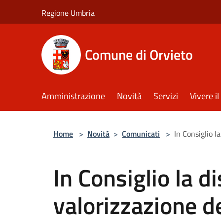
Salta al contenuto principale
Regione Umbria
Comune di Orvieto
Amministrazione
Novità
Servizi
Vivere 
Home
>
Novità
>
Comunicati
>
In Consiglio l
In Consiglio la d
valorizzazione d