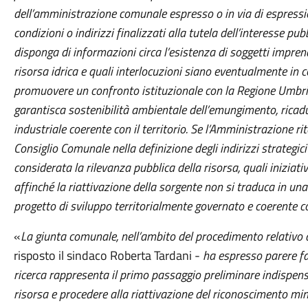
dell’amministrazione comunale espresso o in via di espress
condizioni o indirizzi finalizzati alla tutela dell’interesse p
disponga di informazioni circa l’esistenza di soggetti imprend
risorsa idrica e quali interlocuzioni siano eventualmente in 
promuovere un confronto istituzionale con la Regione Umbria,
garantisca sostenibilità ambientale dell’emungimento, ricadu
industriale coerente con il territorio. Se l’Amministrazione 
Consiglio Comunale nella definizione degli indirizzi strategici r
considerata la rilevanza pubblica della risorsa, quali inizia
affinché la riattivazione della sorgente non si traduca in u
progetto di sviluppo territorialmente governato e coerente co
«
La giunta comunale, nell’ambito del procedimento relativo a
risposto il sindaco Roberta Tardani -
ha espresso parere fa
ricerca rappresenta il primo passaggio preliminare indispen
risorsa e procedere alla riattivazione del riconoscimento mi