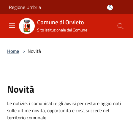
Salta al contenuto principale
Regione Umbria
Comune di Orvieto
Sito istituzionale del Comune
Home
>
Novità
Novità
Le notizie, i comunicati e gli avvisi per restare aggiornati
sulle ultime novità, opportunità e cosa succede nel
territorio comunale.