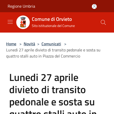
Salta al contenuto principale
Regione Umbria
Comune di Orvieto
Sito istituzionale del Comune
Home
>
Novità
>
Comunicati
>
Lunedi 27 aprile divieto di transito pedonale e sosta su
quattro stalli auto in Piazza del Commercio
Lunedi 27 aprile
divieto di transito
pedonale e sosta su
quattro stalli auto in