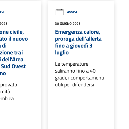
ISI
AVVISI
 2025
30 GIUGNO 2025
one civile,
Emergenza calore,
to il nuovo
proroga dell’allerta
 di
fino a giovedì 3
ione tra i
luglio
 dell’Area
Le temperature
 Sud Ovest
saliranno fino a 40
ano
gradi, i comportamenti
pprovato
utili per difendersi
imità
semblea