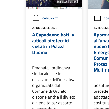
COMUNICATI
COM
29 DICEMBRE 2025
14 NOVEMB
A Capodanno botti e
Approv
articoli pirotecnici
all'una
vietati in Piazza
nuovo 
Duomo
Emerg
Comuna
Protezi
Emanata l'ordinanza
Multiri
sindacale che in
occasione dell'iniziativa
organizzata dal
Sostituis
Comune di Orvieto
precede
dispone anche il divieto
adottat
di vendita per asporto
costitui
di bevande in
strumen