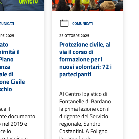
UNICATI
COMUNICATI
RE 2025
23 OTTOBRE 2025
ato
Protezione civile, al
nimità il
via il corso di
Piano
formazione per i
enza
nuovi volontari: 72 i
le di
partecipanti
one Civile
schio
Al Centro logistico di
Fontanelle di Bardano
ce il
la prima lezione con il
nte documento
dirigente del Servizio
o nel 2019 e
regionale, Sandro
sce lo
Costantini. A Foligno
to tecnico e
l'esame finale.