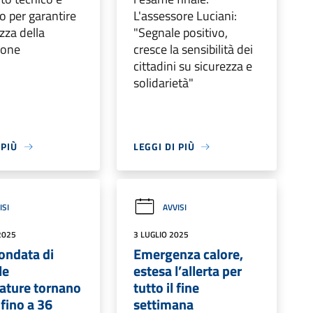
o per garantire
L'assessore Luciani:
ezza della
"Segnale positivo,
ione
cresce la sensibilità dei
cittadini su sicurezza e
solidarietà"
 PIÙ
LEGGI DI PIÙ
ISI
AVVISI
2025
3 LUGLIO 2025
ondata di
Emergenza calore,
le
estesa l’allerta per
ature tornano
tutto il fine
 fino a 36
settimana