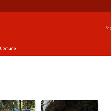
Seg
il Comune