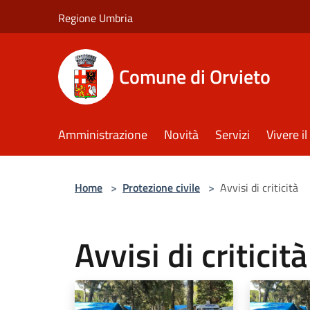
Salta al contenuto principale
Regione Umbria
Comune di Orvieto
Amministrazione
Novità
Servizi
Vivere 
Home
>
Protezione civile
>
Avvisi di criticità
Avvisi di criticità