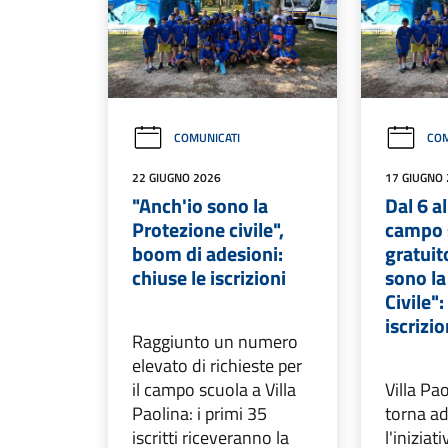
COMUNICATI
COM
22 GIUGNO 2026
17 GIUGNO
"Anch'io sono la
Dal 6 al
Protezione civile",
campo 
boom di adesioni:
gratuit
chiuse le iscrizioni
sono la
Civile":
iscrizio
Raggiunto un numero
elevato di richieste per
il campo scuola a Villa
Villa Pa
Paolina: i primi 35
torna ad
iscritti riceveranno la
l'inizia