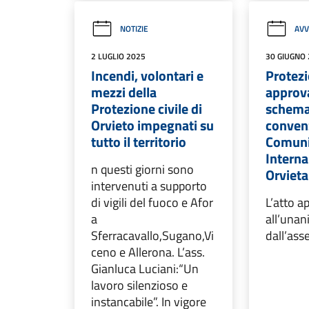
NOTIZIE
AVV
2 LUGLIO 2025
30 GIUGNO
Incendi, volontari e
Protezi
mezzi della
approva
Protezione civile di
schema
Orvieto impegnati su
convenz
tutto il territorio
Comuni
Interna
n questi giorni sono
Orviet
intervenuti a supporto
di vigili del fuoco e Afor
L’atto a
a
all’unan
Sferracavallo,Sugano,Vi
dall’as
ceno e Allerona. L’ass.
Gianluca Luciani:“Un
lavoro silenzioso e
instancabile”. In vigore