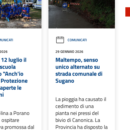
UNICATI
COMUNICATI
 2026
29 GENNAIO 2026
 12 luglio il
Maltempo, senso
scuola
unico alternato su
o "Anch'io
strada comunale di
 Protezione
Sugano
 aperte le
ni
La pioggia ha causato il
cedimento di una
olina a Porano
pianta nei pressi del
 ospitare
bivio di Canonica. La
tiva promossa dal
Provincia ha disposto la