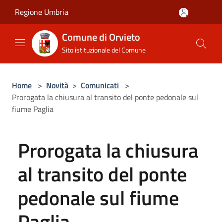
Salta al contenuto principale
Regione Umbria
Comune di Orvieto
Sito istituzionale del Comune
Home
>
Novità
>
Comunicati
>
Prorogata la chiusura al transito del ponte pedonale sul
fiume Paglia
Prorogata la chiusura
al transito del ponte
pedonale sul fiume
Paglia