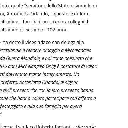
vieto, quale “servitore dello Stato e simbolo di
ni, Antonietta Orlando, il questore di Terni,
ttadine, i familiari, amici ed ex colleghi di
, cittadino orvietano di 102 anni.
– ha detto il vicesindaco con delega alla
eccezionale e rendere omaggio a Michelangelo
nda Guerra Mondiale, e poi come poliziotto che
105 anni Michelangelo Onigi è portatore di valori
i tutti dovremmo trarne insegnamento. Un
refetto, Antonietta Orlando, al signor
e civili presenti che con la loro presenza hanno
one che hanno voluto partecipare con affetto a
steggiato e alla sua famiglia per averci
a
”.
ferma il sindaco Roberta Tardani –
che con la