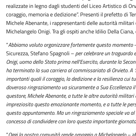
realizzate in legno dagli studenti del Liceo Artistico di Or
coraggio, memoria e dedizione”. Presenti il prefetto di Ter
Michele Abenante, i rappresentanti delle autorità militari ci
Michelangelo Onigi. Tra gli ospiti anche Idilio Della Ciana
“
Abbiamo voluto organizzare fortemente questo momento
Sicurezza, Stefano Spagnoli –
per celebrare un traguardo 
Onigi, uomo dello Stato prima nell'Esercito, durante la Seco
ha terminato la sua carriera al commissariato di Orvieto. A 
importanti quali il coraggio, la dedizione e la resilienza cu
doveroso ringraziamento va sicuramente a Sua Eccellenza il p
questore, Michele Abenante, a tutte le altre autorità militari 
impreziosito questo emozionante momento, e a tutte le pers
questo appuntamento. Ma un ringraziamento speciale va al fe
concesso di condividere con loro questa importante giornat
“
Oggi la nostra comunità rende omaggio a Michelangelo
– af