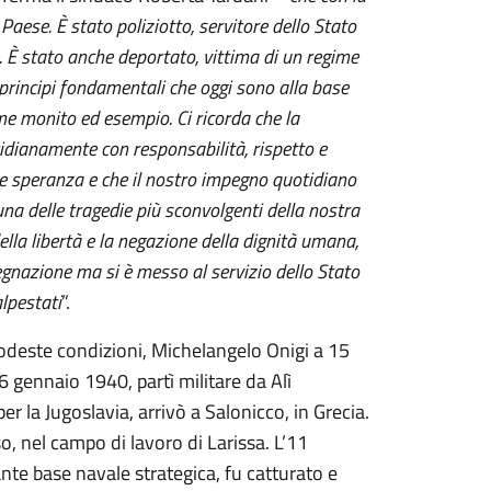
o Paese.
È
stato poliziotto, servitore dello Stato
.
È
stato anche deportato, vittima di un regime
i principi fondamentali che oggi sono alla base
eme monito ed esempio. Ci ricorda che la
idianamente con responsabilità, rispetto e
e speranza e che il nostro impegno quotidiano
una delle tragedie più sconvolgenti della nostra
ella libertà e la negazione della dignità umana,
egnazione ma si è messo al servizio dello Stato
lpestati
”.
odeste condizioni, Michelangelo Onigi a 15
 6 gennaio 1940, partì militare da Alì
per la Jugoslavia, arrivò a Salonicco, in Grecia.
 nel campo di lavoro di Larissa. L’11
nte base navale strategica, fu catturato e