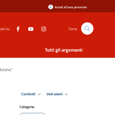
Accedi all'area personale
uici su
Cerca
Tutti gli argomenti
dizione"
Condividi
Vedi azioni
Categorie: