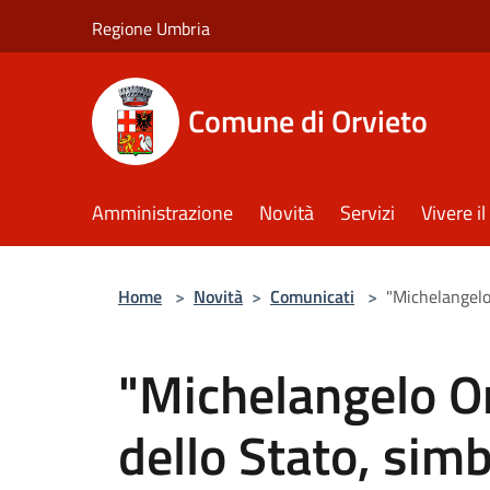
Salta al contenuto principale
Regione Umbria
Comune di Orvieto
Amministrazione
Novità
Servizi
Vivere 
Home
>
Novità
>
Comunicati
>
"Michelangelo
"Michelangelo On
dello Stato, simb