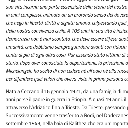
sua vita incarna una parte essenziale della storia del nostr
in anni complessi, animato da un profondo senso del dovere
che negò la libertà, diritti e dignità umana, calpestando que
della nostra convivenza civile. A 105 anni la sua vita è insi
democrazia non è mai scontata, che deve essere difesa quot
umanità, che dobbiamo sempre guardare avanti con fiducia 
conta di più di ogni altra cosa. Pur essendo stato vittima di 
storia, dopo aver conosciuto la deportazione, la privazione d
Michelangelo ha scelto di non cedere né all’odio né alla rass
per difendere quei valori che aveva visto in prima persona ca
Nato a Ceccano il 16 gennaio 1921, da una famiglia di m
anni perse il padre in guerra in Etiopia. A quasi 19 anni, il
attraverso l’Adriatico fino a Trieste. Da Trieste, passando 
Successivamente venne trasferito a Rodi, nel Dodecaneso,
settembre 1943, nella baia di Kalithea che era un’importa