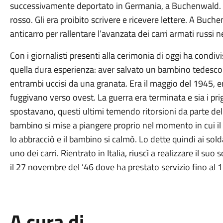
successivamente deportato in Germania, a Buchenwald. Su
rosso. Gli era proibito scrivere e ricevere lettere. A Buc
anticarro per rallentare l’avanzata dei carri armati russi
Con i giornalisti presenti alla cerimonia di oggi ha cond
quella dura esperienza: aver salvato un bambino tedesco di
entrambi uccisi da una granata. Era il maggio del 1945, e
fuggivano verso ovest. La guerra era terminata e sia i prigi
spostavano, questi ultimi temendo ritorsioni da parte dell
bambino si mise a piangere proprio nel momento in cui il 
lo abbracciò e il bambino si calmò. Lo dette quindi ai sold
uno dei carri. Rientrato in Italia, riuscì a realizzare il suo
il 27 novembre del ’46 dove ha prestato servizio fino al
A cura di