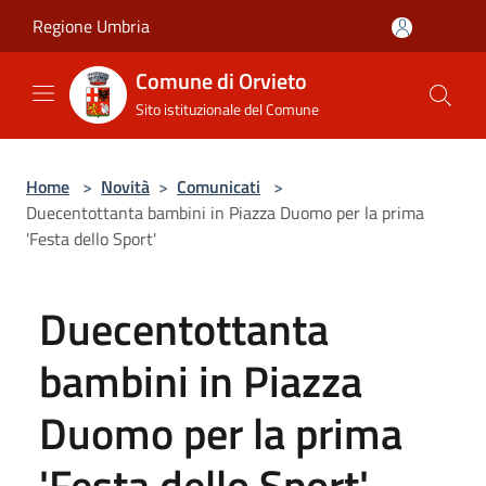
Salta al contenuto principale
Regione Umbria
Comune di Orvieto
Sito istituzionale del Comune
Home
>
Novità
>
Comunicati
>
Duecentottanta bambini in Piazza Duomo per la prima
'Festa dello Sport'
Duecentottanta
bambini in Piazza
Duomo per la prima
'Festa dello Sport'