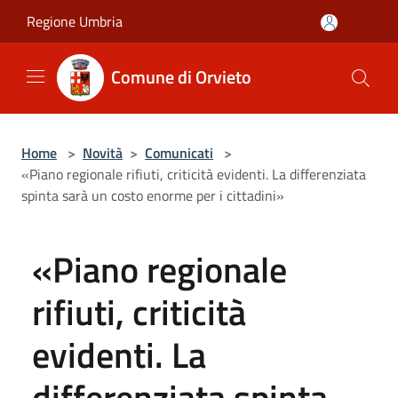
Salta al contenuto principale
Regione Umbria
Comune di Orvieto
Home
>
Novità
>
Comunicati
>
«Piano regionale rifiuti, criticità evidenti. La differenziata
spinta sarà un costo enorme per i cittadini»
«Piano regionale
rifiuti, criticità
evidenti. La
differenziata spinta