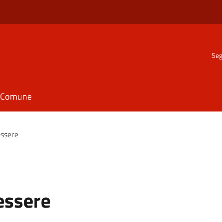
Seg
il Comune
essere
essere