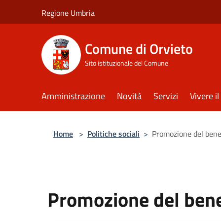
Salta al contenuto principale
Regione Umbria
Comune di Orvieto
Sito istituzionale del Comune
Amministrazione
Novità
Servizi
Vivere 
Home
>
Politiche sociali
>
Promozione del ben
Promozione del ben