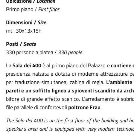
Ubicazione /
Location
Primo piano /
First floor
Dimensioni /
Size
mt . 30x13x15h
Posti /
Seats
330 persone a platea /
330 people
La
Sala dei 400
è al primo piano del Palazzo e
contiene 
presidenza rialzata e dotata di moderne attrezzature pe
per traduzione simultanea, cabina di regia.
L’ambiente
pareti e un soffitto ligneo a spioventi scandito da arc
bifore di grande effetto scenico. L’arredamento è sob
file parallele di confortevoli
poltrone
Frau
.
The Sala dei 400 is on the first floor of the building and 
speaker’s area and is equipped with very modern technolo