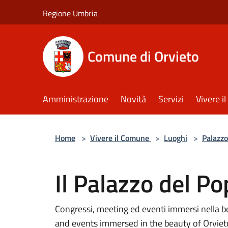
Salta al contenuto principale
Regione Umbria
Comune di Orvieto
Amministrazione
Novità
Servizi
Vivere 
Home
>
Vivere il Comune
>
Luoghi
>
Palazzo
Il Palazzo del Po
Congressi, meeting ed eventi immersi nella be
and events immersed in the beauty of Orviet