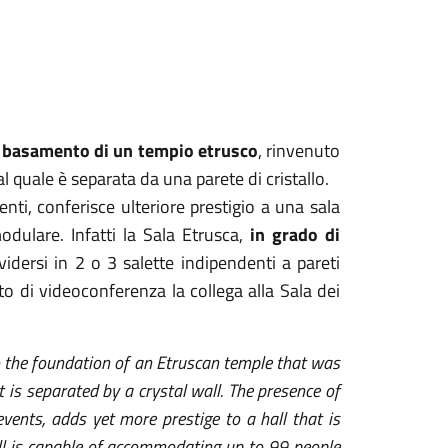
al basamento
di un tempio etrusco
, rinvenuto
al quale è separata da una parete di cristallo.
nti, conferisce ulteriore prestigio a una sala
odulare. Infatti la Sala Etrusca,
in grado di
vidersi in 2 o 3 salette indipendenti
a pareti
o di videoconferenza la collega alla Sala dei
o the foundation of an Etruscan temple that was
 is separated by a crystal wall. The presence of
vents, adds yet more prestige to a hall that is
ll is capable of accommodating up to 99 people