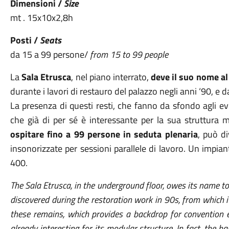
Dimensioni /
Size
mt . 15x10x2,8h
Posti /
Seats
da 15 a 99 persone/
from 15 to 99 people
La
Sala Etrusca
, nel piano interrato,
deve il suo nome 
durante i lavori di restauro del palazzo negli anni ‘90, e d
La presenza di questi resti, che fanno da sfondo agli eve
che già di per sé è interessante per la sua struttura m
ospitare fino a 99 persone in seduta plenaria
, può di
insonorizzate per sessioni parallele di lavoro.
Un impiant
400.
The Sala Etrusca, in the underground floor, owes its name t
discovered during the restoration work in 90s, from which it
these remains, which provides a backdrop for convention e
already interesting for its modular structure. In fact, the
ha