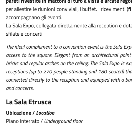
pareti rivestite
in mattoni di tufo a vista e arcate regol
per allestire le riunioni conviviali, i buffet, i ricevimenti
(
f
accompagnano gli eventi.
La Sala Expo, collegata direttamente alla reception e dot
sfilate e concerti.
The ideal complement to a convention event is the Sala Expo,
access to the square. Elegant from an architectural point
bricks and regular arches on the ceiling. The Sala Expo is exc
receptions (up to 270 people standing and 180 seated) th
connected directly to the reception and equipped with a bar
and concerts.
La Sala Etrusca
Ubicazione /
Location
Piano interrato /
Underground floor