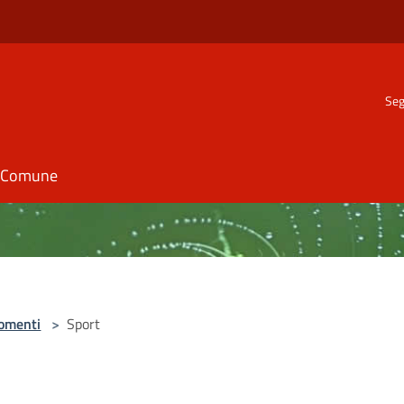
Seg
il Comune
omenti
>
Sport