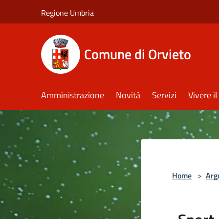
Salta al contenuto principale
Regione Umbria
Comune di Orvieto
Amministrazione
Novità
Servizi
Vivere 
Home
>
Arg