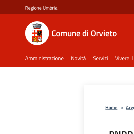
Salta al contenuto principale
Regione Umbria
Comune di Orvieto
Amministrazione
Novità
Servizi
Vivere 
Home
>
Arg