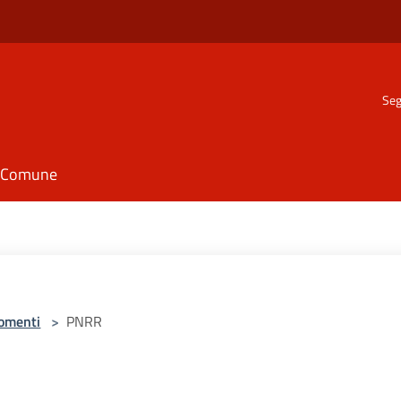
Seg
il Comune
omenti
>
PNRR