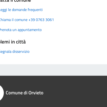
Leggi le domande frequenti
Chiama il comune +39 0763 3061
Prenota un appuntamento
lemi in città
Segnala disservizio
Comune di Orvieto