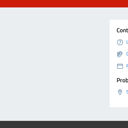
Cont
Prob