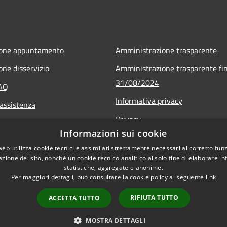
ione appuntamento
Amministrazione trasparente
one disservizio
Amministrazione trasparente fin
31/08/2024
FAQ
Informativa privacy
 assistenza
Privacy
Informazioni sui cookie
Note legali
web utilizza cookie tecnici e assimilati strettamente necessari al corretto fu
Dichiarazione di accessibilità
azione del sito, nonché un cookie tecnico analitico al solo fine di elaborare i
statistiche, aggregate e anonime.
Per maggiori dettagli, può consultare la cookie policy al seguente
link
RIFIUTA TUTTO
ACCETTA TUTTO
l sito
Copyright © 2026 • Comune d
MOSTRA DETTAGLI