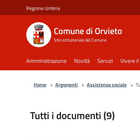
Salta al contenuto principale
Regione Umbria
Comune di Orvieto
Sito istituzionale del Comune
Amministrazione
Novità
Servizi
Vivere 
Home
>
Argomenti
>
Assistenza sociale
>
Tu
Tutti i documenti (9)