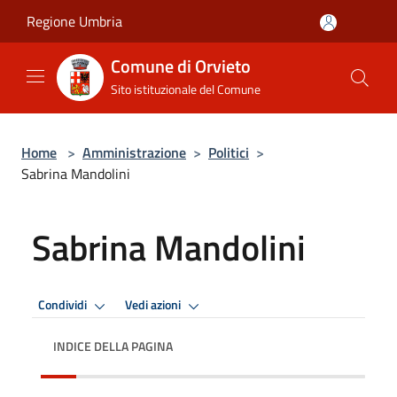
Salta al contenuto principale
Regione Umbria
Comune di Orvieto
Sito istituzionale del Comune
Home
>
Amministrazione
>
Politici
>
Sabrina Mandolini
Sabrina Mandolini
Condividi
Vedi azioni
INDICE DELLA PAGINA