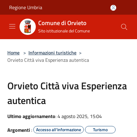
Salta al contenuto principale
Regione Umbria
Comune di Orvieto
Sito istituzionale del Comune
Home
>
Informazioni turistiche
>
Orvieto Città viva Esperienza autentica
Orvieto Città viva Esperienza
autentica
Ultimo aggiornamento
: 4 agosto 2025, 15:04
Argomenti
:
Accesso all'informazione
Turismo