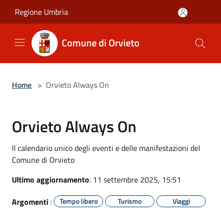
Salta al contenuto principale
Regione Umbria
Comune di Orvieto
Home
>
Orvieto Always On
Orvieto Always On
Il calendario unico degli eventi e delle manifestazioni del
Comune di Orvieto
Ultimo aggiornamento
: 11 settembre 2025, 15:51
Argomenti
:
Tempo libero
Turismo
Viaggi