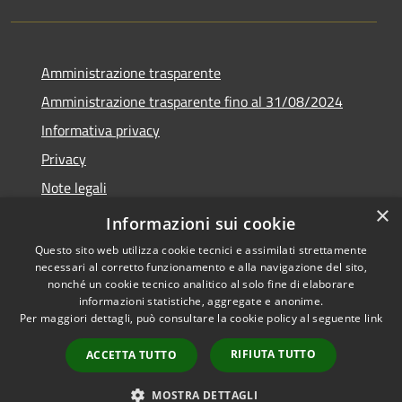
Amministrazione trasparente
Amministrazione trasparente fino al 31/08/2024
Informativa privacy
Privacy
Note legali
×
Dichiarazione di accessibilità
Informazioni sui cookie
Questo sito web utilizza cookie tecnici e assimilati strettamente
necessari al corretto funzionamento e alla navigazione del sito,
nonché un cookie tecnico analitico al solo fine di elaborare
informazioni statistiche, aggregate e anonime.
RSS
Copyright © 2026 • Comune di
Per maggiori dettagli, può consultare la cookie policy al seguente
link
Accessibilità
Orvieto • Powered by
Privacy
Municipium
Accesso
•
RIFIUTA TUTTO
ACCETTA TUTTO
Cookie
redazione
Mappa del sito
MOSTRA DETTAGLI