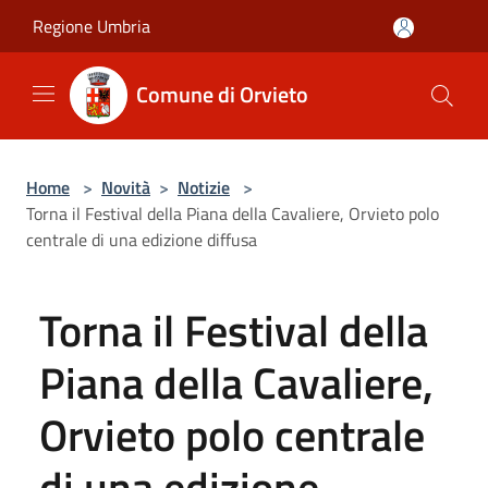
Salta al contenuto principale
Regione Umbria
Comune di Orvieto
Home
>
Novità
>
Notizie
>
Torna il Festival della Piana della Cavaliere, Orvieto polo
centrale di una edizione diffusa
Torna il Festival della
Piana della Cavaliere,
Orvieto polo centrale
di una edizione