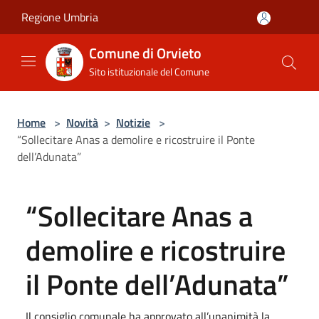
Salta al contenuto principale
Regione Umbria
Comune di Orvieto
Sito istituzionale del Comune
Home
>
Novità
>
Notizie
>
“Sollecitare Anas a demolire e ricostruire il Ponte
dell’Adunata”
“Sollecitare Anas a
demolire e ricostruire
il Ponte dell’Adunata”
Il consiglio comunale ha approvato all’unanimità la