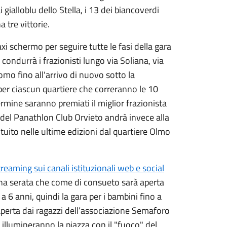
gialloblu dello Stella, i 13 dei biancoverdi
 tre vittorie.
 schermo per seguire tutte le fasi della gara
ondurrà i frazionisti lungo via Soliana, via
mo fino all'arrivo di nuovo sotto la
 per ciascun quartiere che correranno le 10
rmine saranno premiati il miglior frazionista
o del Panathlon Club Orvieto andrà invece alla
ituito nelle ultime edizioni dal quartiere Olmo
reaming sui canali istituzionali web e social
 una serata che come di consueto sarà aperta
 a 6 anni, quindi la gara per i bambini fino a
 aperta dai ragazzi dell’associazione Semaforo
he illumineranno la piazza con il "fuoco" del