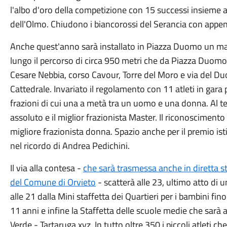
l'albo d'oro della competizione con 15 successi insieme ai 
dell'Olmo. Chiudono i biancorossi del Serancia con appena
Anche quest'anno sarà installato in Piazza Duomo un maxi
lungo il percorso di circa 950 metri che da Piazza Duomo c
Cesare Nebbia, corso Cavour, Torre del Moro e via del Duo
Cattedrale. Invariato il regolamento con 11 atleti in gara
frazioni di cui una a metà tra un uomo e una donna. Al te
assoluto e il miglior frazionista Master. Il riconosciment
migliore frazionista donna. Spazio anche per il premio ist
nel ricordo di Andrea Pedichini.
Il via alla contesa -
che sarà trasmessa anche in diretta st
del Comune di Orvieto
- scatterà alle 23, ultimo atto di
alle 21 dalla Mini staffetta dei Quartieri per i bambini fino
11 anni e infine la Staffetta delle scuole medie che sarà
Verde - Tartaruga xyz. In tutto oltre 350 i piccoli atleti c