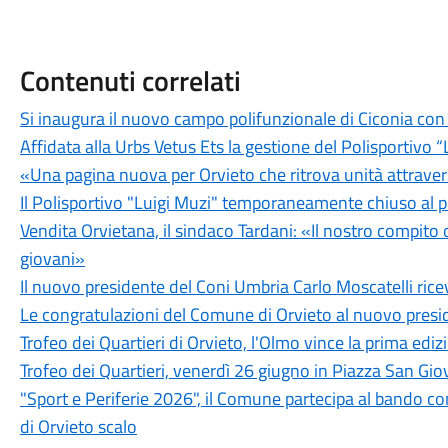
Contenuti correlati
Si inaugura il nuovo campo polifunzionale di Ciconia con
Affidata alla Urbs Vetus Ets la gestione del Polisportivo “
«Una pagina nuova per Orvieto che ritrova unità attraver
Il Polisportivo "Luigi Muzi" temporaneamente chiuso al pu
Vendita Orvietana, il sindaco Tardani: «Il nostro compito or
giovani»
Il nuovo presidente del Coni Umbria Carlo Moscatelli ri
Le congratulazioni del Comune di Orvieto al nuovo presid
Trofeo dei Quartieri di Orvieto, l'Olmo vince la prima ediz
Trofeo dei Quartieri, venerdì 26 giugno in Piazza San Gio
"Sport e Periferie 2026", il Comune partecipa al bando c
di Orvieto scalo