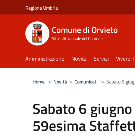
Salta al contenuto principale
Regione Umbria
Comune di Orvieto
Sito istituzionale del Comune
Amministrazione
Novità
Servizi
Vivere 
Home
>
Novità
>
Comunicati
>
Sabato 6 giug
Sabato 6 giugno
59esima Staffett