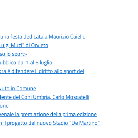
 una festa dedicata a Maurizio Caiello
Luigi Muzi” di Orvieto
so lo sport»
bblico dal 1 al 6 luglio
a è difendere il diritto allo sport dei
cevuto in Comune
ente del Coni Umbria, Carlo Moscatelli
ione
venale la premiazione della prima edizione
on il progetto del nuovo Stadio "De Martino"