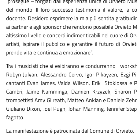
prosegue – forgiati dall’esperienza unica di Orvieto Musi
del mondo. Il loro successo testimonia il valore, la 
docente. Desidero esprimere la mia più sentita gratitudin
ai partner e agli sponsor che rendono possibile Orvieto M
altissimo livello e concerti indimenticabili nel cuore di O
artisti, ispirare il pubblico e garantire il futuro di Or
prende vita e continua a emozionare”.
Tra i musicisti che si esibiranno e condurranno i worksh
Robyn Julyan, Alessandro Cervo, Igor Pikayzen, Ezgi P
cantanti Evan James, Valda Wilson, Erik Stoklossa e P
Cambri, Jaime Namminga, Damien Krzyzek, Sharon Pu
trombettisti Amy Gilreath, Matteo Anklan e Daniele Zehri
Giuliano Dixon, Joel Pugh, Johan Manning, Jennifer Step
fagotto.
La manifestazione è patrocinata dal Comune di Orvieto.