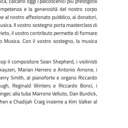
ca, calcano oggi i palcoscenici più prestigiosi
competenza e la generosità del nostro corpo
e al nostro affezionato pubblico, ai donatori,
usica. Il vostro sostegno porta masterclass di
rvieto, il vostro contributo permette di formare
vieto Musica. Con il vostro sostegno, la musica
op il compositore Sean Shepherd, i violinisti
ikayzen, Marian Herrero e Antonio Arnone, i
erry Smith, al pianoforte e organo Riccardo
gh, Reginald Winters e Riccardo Bonci, i
nger, alla tuba Marrone Velluto, Dan Burdick,
hen e Chadijah Craig insieme a Kim Valker al