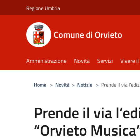
Salta al contenuto principale
Regione Umbria
Comune di Orvieto
Amministrazione
Novità
Servizi
Vivere 
Home
>
Novità
>
Notizie
>
Prende il via l’ed
Prende il via l’e
“Orvieto Musica