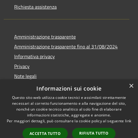
Richiesta assistenza
Amministrazione trasparente
Amministrazione trasparente fino al 31/08/2024
Informativa privacy
Privacy
Note legali
×
Dichiarazione di accessibilità
Informazioni sui cookie
Questo sito web utilizza cookie tecnici e assimilati strettamente
necessari al corretto funzionamento e alla navigazione del sito,
nonché un cookie tecnico analitico al solo fine di elaborare
informazioni statistiche, aggregate e anonime.
RSS
Copyright © 2026 • Comune di
Per maggiori dettagli, può consultare la cookie policy al seguente
link
Accessibilità
Orvieto • Powered by
Privacy
Municipium
Accesso
•
RIFIUTA TUTTO
ACCETTA TUTTO