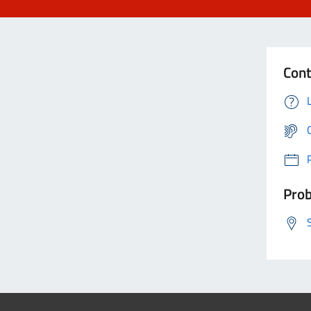
Cont
Prob