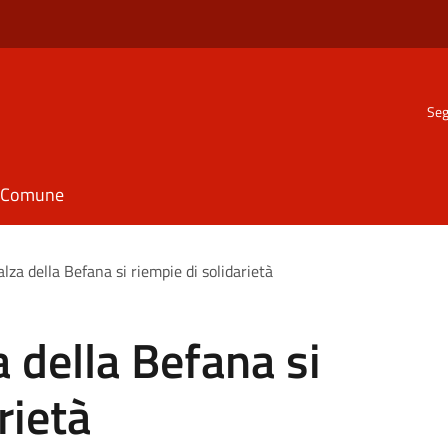
Seg
il Comune
alza della Befana si riempie di solidarietà
a della Befana si
rietà