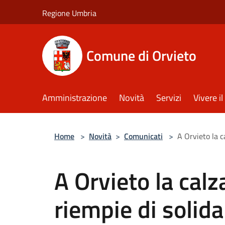
Salta al contenuto principale
Regione Umbria
Comune di Orvieto
Amministrazione
Novità
Servizi
Vivere 
Home
>
Novità
>
Comunicati
>
A Orvieto la c
A Orvieto la calz
riempie di solida