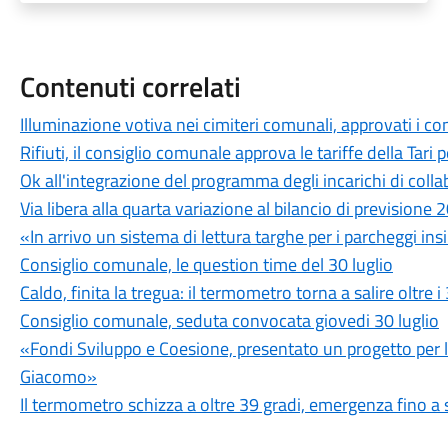
Contenuti correlati
Illuminazione votiva nei cimiteri comunali, approvati i c
Rifiuti, il consiglio comunale approva le tariffe della Tari
Ok all'integrazione del programma degli incarichi di c
Via libera alla quarta variazione al bilancio di prevision
«In arrivo un sistema di lettura targhe per i parcheggi ins
Consiglio comunale, le question time del 30 luglio
Caldo, finita la tregua: il termometro torna a salire oltre i
Consiglio comunale, seduta convocata giovedi 30 luglio
«Fondi Sviluppo e Coesione, presentato un progetto per l'u
Giacomo»
Il termometro schizza a oltre 39 gradi, emergenza fino a 