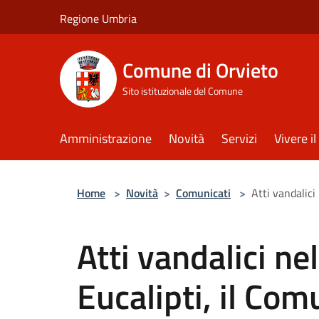
Salta al contenuto principale
Regione Umbria
Comune di Orvieto
Sito istituzionale del Comune
Amministrazione
Novità
Servizi
Vivere 
Home
>
Novità
>
Comunicati
>
Atti vandalici
Atti vandalici nel
Eucalipti, il Co