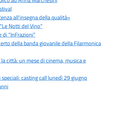
blico ad Anna Marchesini
stival
tenza all'insegna della qualità»
"Le Notti del Vino"
 di “InFrazioni”
certo della banda giovanile della Filarmonica
a la città: un mese di cinema, musica e
speciali: casting call lunedì 29 giugno
anni