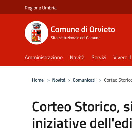
Salta al contenuto principale
Regione Umbria
Comune di Orvieto
Sito istituzionale del Comune
Amministrazione
Novità
Servizi
Vivere 
Home
>
Novità
>
Comunicati
>
Corteo Storico
Corteo Storico, s
iniziative dell'e