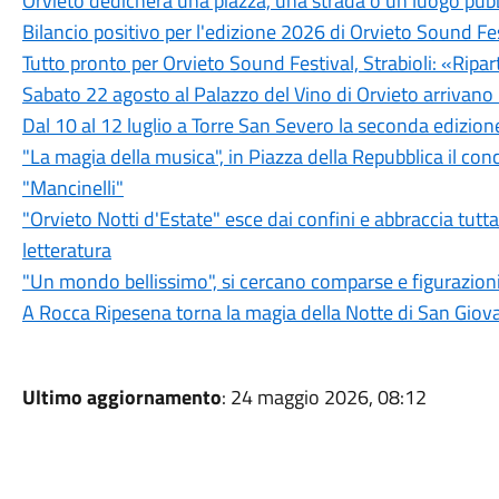
Orvieto dedicherà una piazza, una strada o un luogo pub
Bilancio positivo per l'edizione 2026 di Orvieto Sound Fe
Tutto pronto per Orvieto Sound Festival, Strabioli: «Ripar
Sabato 22 agosto al Palazzo del Vino di Orvieto arrivano 
Dal 10 al 12 luglio a Torre San Severo la seconda edizione
"La magia della musica", in Piazza della Repubblica il con
"Mancinelli"
"Orvieto Notti d'Estate" esce dai confini e abbraccia tutt
letteratura
"Un mondo bellissimo", si cercano comparse e figurazioni 
A Rocca Ripesena torna la magia della Notte di San Giov
Ultimo aggiornamento
: 24 maggio 2026, 08:12