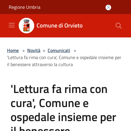
Salta al contenuto principale
Regione Umbria
Comune di Orvieto
Home
>
Novità
>
Comunicati
>
'Lettura fa rima con cura', Comune e ospedale insieme per
il benessere attraverso la cultura
'Lettura fa rima con
cura', Comune e
ospedale insieme per
il benessere