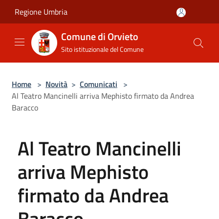
Salta al contenuto principale
Regione Umbria
Comune di Orvieto
Sito istituzionale del Comune
Home
>
Novità
>
Comunicati
>
Al Teatro Mancinelli arriva Mephisto firmato da Andrea
Baracco
Al Teatro Mancinelli
arriva Mephisto
firmato da Andrea
Baracco