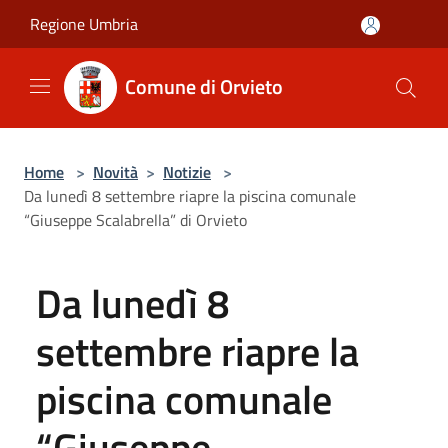
Salta al contenuto principale
Regione Umbria
Comune di Orvieto
Home
>
Novità
>
Notizie
>
Da lunedì 8 settembre riapre la piscina comunale
“Giuseppe Scalabrella” di Orvieto
Da lunedì 8
settembre riapre la
piscina comunale
“Giuseppe