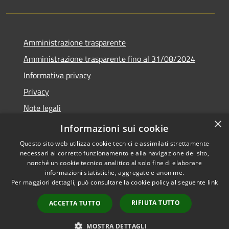
Amministrazione trasparente
Amministrazione trasparente fino al 31/08/2024
Informativa privacy
Privacy
Note legali
×
Dichiarazione di accessibilità
Informazioni sui cookie
Questo sito web utilizza cookie tecnici e assimilati strettamente
necessari al corretto funzionamento e alla navigazione del sito,
nonché un cookie tecnico analitico al solo fine di elaborare
informazioni statistiche, aggregate e anonime.
RSS
Copyright © 2026 • Comune di
Per maggiori dettagli, può consultare la cookie policy al seguente
link
Accessibilità
Orvieto • Powered by
Privacy
Municipium
Accesso
•
RIFIUTA TUTTO
ACCETTA TUTTO
Cookie
redazione
Mappa del sito
MOSTRA DETTAGLI