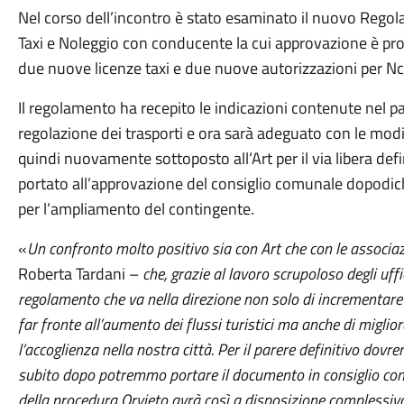
Nel corso dell’incontro è stato esaminato il nuovo Regola
Taxi e Noleggio con conducente la cui approvazione è prop
due nuove licenze taxi e due nuove autorizzazioni per Nc
Il regolamento ha recepito le indicazioni contenute nel p
regolazione dei trasporti e ora sarà adeguato con le mod
quindi nuovamente sottoposto all’Art per il via libera de
portato all’approvazione del consiglio comunale dopodic
per l’ampliamento del contingente.
«
Un confronto molto positivo sia con Art che con le associaz
Roberta Tardani –
che, grazie al lavoro scrupoloso degli uf
regolamento che va nella direzione non solo di incrementare 
far fronte all’aumento dei flussi turistici ma anche di miglior
l’accoglienza nella nostra città. Per il parere definitivo dovr
subito dopo potremmo portare il documento in consiglio com
della procedura Orvieto avrà così a disposizione complessiv