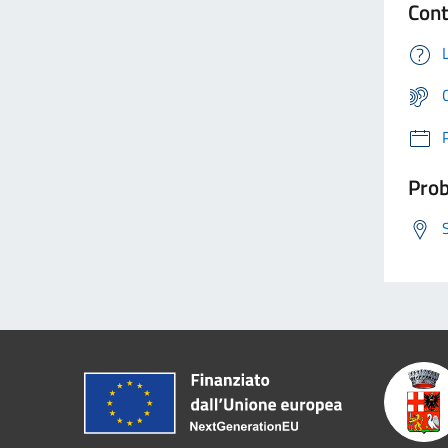
Cont
Prob