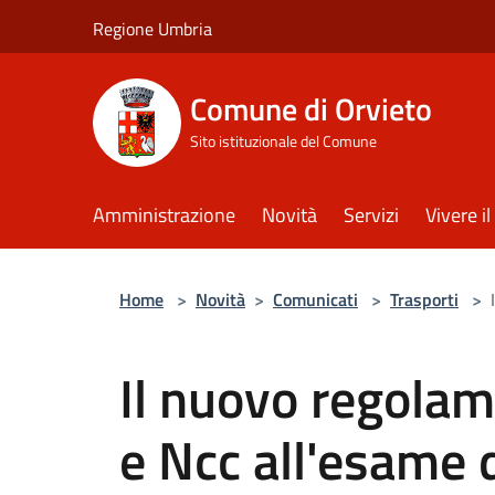
Salta al contenuto principale
Regione Umbria
Comune di Orvieto
Sito istituzionale del Comune
Amministrazione
Novità
Servizi
Vivere 
Home
>
Novità
>
Comunicati
>
Trasporti
>
Il nuovo regolame
e Ncc all'esame