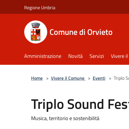
Salta al contenuto principale
Regione Umbria
Comune di Orvieto
Amministrazione
Novità
Servizi
Vivere 
Home
>
Vivere il Comune
>
Eventi
>
Triplo 
Triplo Sound Fes
Musica, territorio e sostenibilità