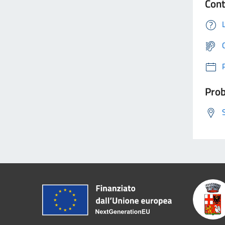
Cont
Prob