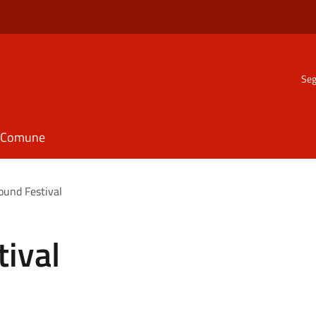
Seg
il Comune
Sound Festival
tival