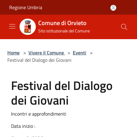
Salta al contenuto principale
Regione Umbria
Comune di Orvieto
Sito istituzionale del Comune
Home
>
Vivere il Comune
>
Eventi
>
Festival del Dialogo dei Giovani
Festival del Dialogo
dei Giovani
Incontri e approfondimenti
Data inizio :