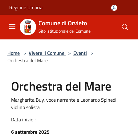
Salta al contenuto principale
Regione Umbria
Comune di Orvieto
Sito istituzionale del Comune
Home
>
Vivere il Comune
>
Eventi
>
Orchestra del Mare
Orchestra del Mare
Margherita Buy, voce narrante e Leonardo Spinedi,
violino solista
Data inizio :
6 settembre 2025