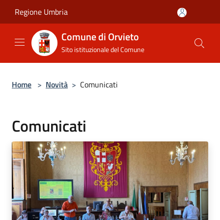
Salta al contenuto principale
Regione Umbria
Comune di Orvieto
Sito istituzionale del Comune
Home
>
Novità
>
Comunicati
Comunicati