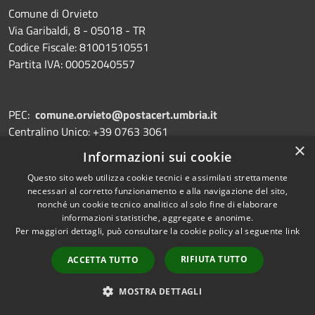
Comune di Orvieto
Via Garibaldi, 8 - 05018 - TR
Codice Fiscale: 81001510551
Partita IVA: 00052040557
PEC:
comune.orvieto@postacert.umbria.it
Centralino Unico: +39 0763 3061
×
Informazioni sui cookie
Questo sito web utilizza cookie tecnici e assimilati strettamente
necessari al corretto funzionamento e alla navigazione del sito,
Prenotazione appuntamento
nonché un cookie tecnico analitico al solo fine di elaborare
Segnalazione disservizio
informazioni statistiche, aggregate e anonime.
Per maggiori dettagli, può consultare la cookie policy al seguente
link
Leggi le FAQ
RIFIUTA TUTTO
ACCETTA TUTTO
Richiesta assistenza
MOSTRA DETTAGLI