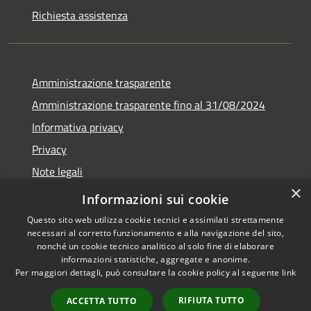
Richiesta assistenza
Amministrazione trasparente
Amministrazione trasparente fino al 31/08/2024
Informativa privacy
Privacy
Note legali
×
Dichiarazione di accessibilità
Informazioni sui cookie
Questo sito web utilizza cookie tecnici e assimilati strettamente
necessari al corretto funzionamento e alla navigazione del sito,
nonché un cookie tecnico analitico al solo fine di elaborare
informazioni statistiche, aggregate e anonime.
RSS
Copyright © 2026 • Comune di
Per maggiori dettagli, può consultare la cookie policy al seguente
link
Accessibilità
Orvieto • Powered by
Privacy
Municipium
Accesso
•
RIFIUTA TUTTO
ACCETTA TUTTO